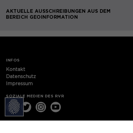
Anbieter
Matomo
AKTUELLE AUSSCHREIBUNGEN AUS DEM
Laufzeit
6 Monate
BEREICH GEOINFORMATION
Zweck
Speichert die Herkunft des Besuchers.
Name
MATOMO_SESSID
INFOS
Anbieter
Matomo
Kontakt​​​​​
Datenschutz
Laufzeit
Sitzung
Impressum
Temporäre Session-ID, ohne
Zweck
SOZIALE MEDIEN DES RVR
personenbezogene Daten.