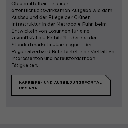
Ob unmittelbar bei einer
Laufzeit
13 Monate
öffentlichkeitswirksamen Aufgabe wie dem
Ausbau und der Pflege der Grünen
Dient zur anonymen
Zweck
Infrastruktur in der Metropole Ruhr, beim
Wiedererkennung eines Besuchers.
Entwickeln von Lösungen für eine
zukunftsfähige Mobilität oder bei der
Standortmarketingkampagne - der
Name
_pk_ses*
Regionalverband Ruhr bietet eine Vielfalt an
interessanten und herausfordernden
Anbieter
Matomo
Tätigkeiten.
Laufzeit
30 Minuten
KARRIERE- UND AUSBILDUNGSPORTAL
DES RVR
Speichert vorübergehend Daten der
Zweck
aktuellen Sitzung.
Name
_pk_ref.*