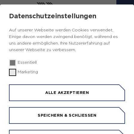
Datenschutzeinstellungen
KARRIERE UND AUSBILDUNG
Auf unserer Webseite werden Cookies verwendet.
IM NETZWERK
Einige davon werden zwingend benötigt, während es
uns andere ermöglichen, Ihre Nutzererfahrung auf
unserer Webseite zu verbessern.
Interessieren Sie sich für eine Ausbildung oder
eine Tätigkeit im Geoinformationssektor? Ob
Essentiell
Ausbildungsstellen zum Geomatiker*in oder
Marketing
Vermessungstechniker*in, Praktika oder der
Kontakt für Bachelor- und Masterarbeiten. Hier
wird man fündig. Vielleicht sind wir ja schon bald
ALLE AKZEPTIEREN
Kollegen!
Die folgende Karte führt Sie zu den
SPEICHERN & SCHLIESSEN
Karriereportalen der Kommunen und Kreise: