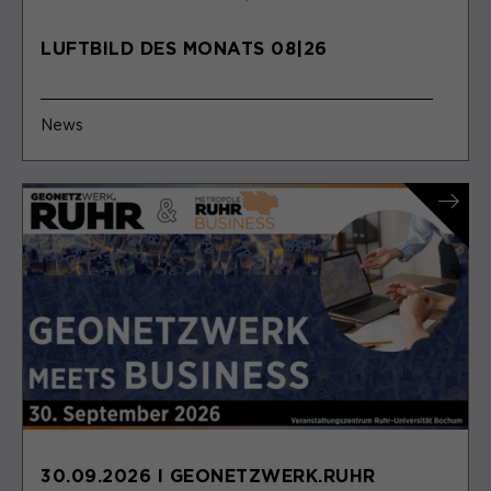
Anbieter
Matomo
LUFTBILD DES MONATS 08|26
Laufzeit
6 Monate
Zweck
Speichert die Herkunft des Besuchers.
News
Name
MATOMO_SESSID
Anbieter
Matomo
Laufzeit
Sitzung
Temporäre Session-ID, ohne
Zweck
personenbezogene Daten.
30.09.2026 I GEONETZWERK.RUHR