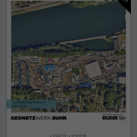
Laufzeit
13 Monate
Dient zur anonymen
Zweck
Wiedererkennung eines Besuchers.
Name
_pk_ses*
Anbieter
Matomo
Laufzeit
30 Minuten
Speichert vorübergehend Daten der
Zweck
aktuellen Sitzung.
Name
_pk_ref.*