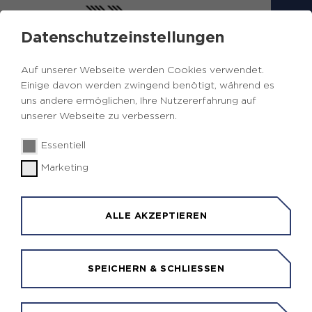
Datenschutzeinstellungen
VERANSTALTUNGEN UND
Auf unserer Webseite werden Cookies verwendet.
TERMINE
Einige davon werden zwingend benötigt, während es
uns andere ermöglichen, Ihre Nutzererfahrung auf
unserer Webseite zu verbessern.
Essentiell
Zurück
Marketing
Veranstaltungen & Termine
24.02.2023
|
ALLE AKZEPTIEREN
24.02.2023 I Lenkungskreissitzung
SPEICHERN & SCHLIESSEN