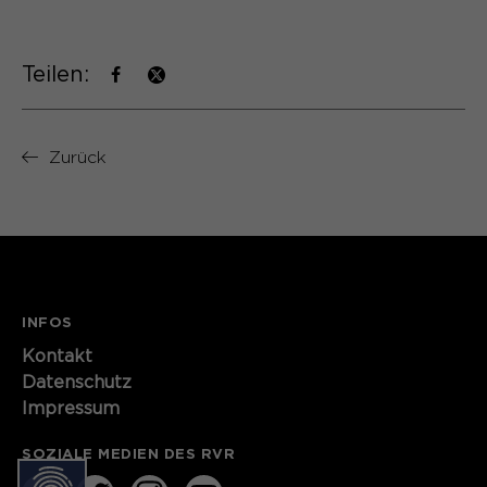
Laufzeit
13 Monate
Teilen:
Dient zur anonymen
Zweck
Wiedererkennung eines Besuchers.
Zurück
Name
_pk_ses*
Anbieter
Matomo
Laufzeit
30 Minuten
INFOS
Speichert vorübergehend Daten der
Zweck
Kontakt​​​​​
aktuellen Sitzung.
Datenschutz
Impressum
Name
_pk_ref.*
SOZIALE MEDIEN DES RVR