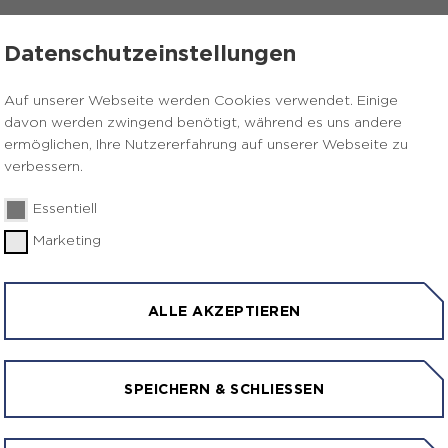
NSTALTUNGEN & TERMINE
KONTAKT
Datenschutzeinstellungen
Auf unserer Webseite werden Cookies verwendet. Einige
davon werden zwingend benötigt, während es uns andere
ermöglichen, Ihre Nutzererfahrung auf unserer Webseite zu
GEN UND TERM
verbessern.
Essentiell
Marketing
ALLE AKZEPTIEREN
6 I LENKUNGSKREISSITZ
SPEICHERN & SCHLIESSEN
Veranstaltunge
18.06.2026
|