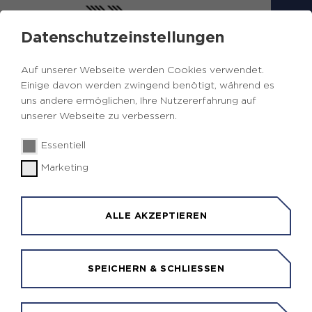
Datenschutzeinstellungen
VERANSTALTUNGEN UND
Auf unserer Webseite werden Cookies verwendet.
TERMINE
Einige davon werden zwingend benötigt, während es
uns andere ermöglichen, Ihre Nutzererfahrung auf
unserer Webseite zu verbessern.
Essentiell
Zurück
Marketing
Veranstaltungen & Termine
16.06.2026
|
ALLE AKZEPTIEREN
16.06.2026 | Arbeitskreis Digitale
Bauleitplanung
SPEICHERN & SCHLIESSEN