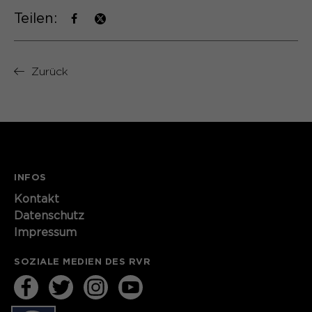
Teilen:
Laufzeit
13 Monate
Dient zur anonymen
Zweck
Wiedererkennung eines Besuchers.
Zurück
Name
_pk_ses*
Anbieter
Matomo
INFOS
Laufzeit
30 Minuten
Kontakt​​​​​
Speichert vorübergehend Daten der
Datenschutz
Zweck
aktuellen Sitzung.
Impressum
SOZIALE MEDIEN DES RVR
Name
_pk_ref.*